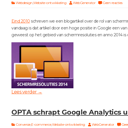
Webdesign
,
Website-ontwikkeling
WebGenerator
Geen reacties
Eind 2010
schreven we een blogartikel over de rol van scherm
vandaag is dat artikel door een hoge positie in Google een va
geweest op het gebied van schermresoluties en anno 2014 is da
Lees verder
→
OPTA schrapt Google Analytics u
Conversie
,
E-commerce
,
Website-ontwikkeling
WebGenerator
Geen