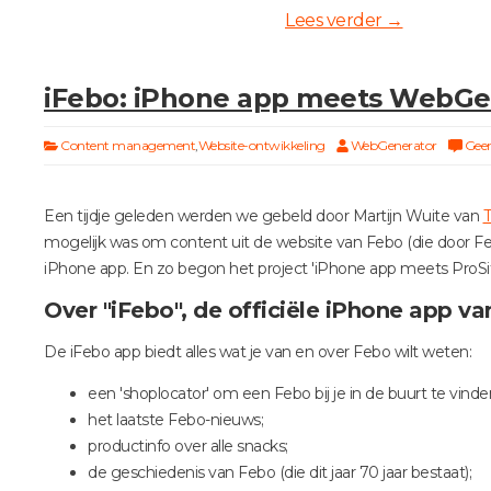
Lees verder
→
iFebo: iPhone app meets WebGe
Content management
,
Website-ontwikkeling
WebGenerator
Geen
Een tijdje geleden werden we gebeld door Martijn Wuite van
T
mogelijk was om content uit de website van Febo (die door 
iPhone app. En zo begon het project 'iPhone app meets ProSi
Over "iFebo", de officiële iPhone app v
De iFebo app biedt alles wat je van en over Febo wilt weten:
een 'shoplocator' om een Febo bij je in de buurt te vinde
het laatste Febo-nieuws;
productinfo over alle snacks;
de geschiedenis van Febo (die dit jaar 70 jaar bestaat);