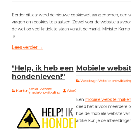
Eerder dit jaar werd de nieuwe cookiewet aangenomen, een w
vragen om cookies te plaatsen. Zowel voor de website als voor
de wet op veel kritiek te staan vanuit de markt. Minister Ka
is.
Lees verder
→
"Help, ik heb een
Mobiele website
hondenleven!"
Webdesign
,
Website-ontwikkelin
Social
Website-
Geen
Klanten
,
,
WebGenerator
media
ontwikkeling
reacties
Een
mobiele website make
deed het al voor meerdere 
hoe de mobiele website van 
artikel kun je de afbeeldingen