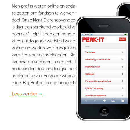
Non-profits weten online en social media perfect in
te zetten om fondsen te werven voor hun goede
doel. Onze klant Dierenopvangcentrum Amsterdam
is daar een sprekend voorbeeld van. Onder de
noemer "Help! Ik heb een hondenleven"organiseren
zijeen uitdagende wedstrijd waarbijkandidaten
viahun netwerk zoveel mogelijk geld proberen in te
zamelen voor de asielhonden. Kleine handicap: de
kandidaten verblijven in een echt hondenhok en
ondervinden dus aan den lijve hoe het is om
asielhond te zijn. En via de webcam kijkt de wereld
mee. Big Brother in een hondenhok!
Lees verder
→