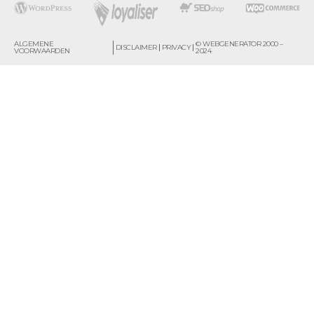
ALGEMENE
© WEBGENERATOR 2000 –
DISCLAIMER
PRIVACY
VOORWAARDEN
2024