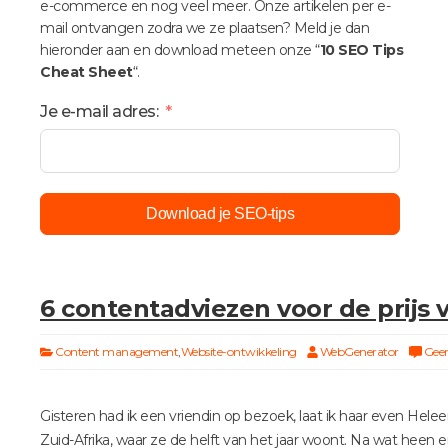
e-commerce en nog veel meer. Onze artikelen per e-
mail ontvangen zodra we ze plaatsen? Meld je dan
hieronder aan en download meteen onze “
10 SEO Tips
Cheat Sheet
“.
Je e-mail adres:
Download je SEO-tips
6 contentadviezen voor de prijs 
Content management
,
Website-ontwikkeling
WebGenerator
Geen
Gisteren had ik een vriendin op bezoek, laat ik haar even Hele
Zuid-Afrika, waar ze de helft van het jaar woont. Na wat hee