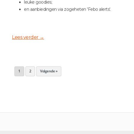
leuke goodies;
en aanbiedingen via zogeheten 'Febo alerts'.
Lees verder
→
1
2
Volgende »