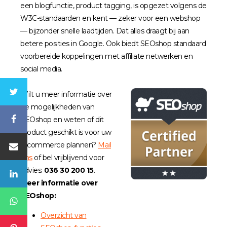
een blogfunctie, product tagging, is opgezet volgens de
W3C-standaarden en kent — zeker voor een webshop
— bijzonder snelle laadtijden. Dat alles draagt bij aan
betere posities in Google. Ook biedt SEOshop standaard
voorbereide koppelingen met affiliate netwerken en
social media.
Wilt u meer informatie over
de mogelijkheden van
SEOshop en weten of dit
product geschikt is voor uw
e-commerce plannen?
Mail
ons
of bel vrijblijvend voor
advies:
036 30 200 15
.
Meer informatie over
SEOshop:
Overzicht van