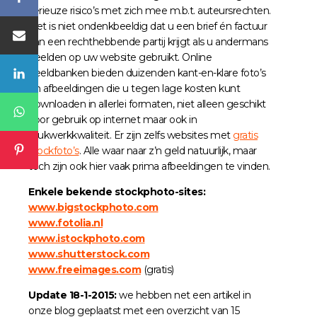
serieuze risico’s met zich mee m.b.t. auteursrechten.
Het is niet ondenkbeeldig dat u een brief én factuur
van een rechthebbende partij krijgt als u andermans
beelden op uw website gebruikt. Online
beeldbanken bieden duizenden kant-en-klare foto’s
en afbeeldingen die u tegen lage kosten kunt
downloaden in allerlei formaten, niet alleen geschikt
voor gebruik op internet maar ook in
drukwerkkwaliteit. Er zijn zelfs websites met
gratis
stockfoto’s
. Alle waar naar z’n geld natuurlijk, maar
toch zijn ook hier vaak prima afbeeldingen te vinden.
Enkele bekende stockphoto-sites:
www.bigstockphoto.com
www.fotolia.nl
www.istockphoto.com
www.shutterstock.com
www.freeimages.com
(gratis)
Update 18-1-2015:
we hebben net een artikel in
onze blog geplaatst met een overzicht van 15