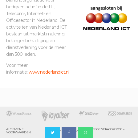
brancheorganisatie voor
bedrijven actief in de IT-,
Telecom-, Internet- en
Officesector in Nederland. De
activiteiten van Nederland ICT
bestaan uit marktstimulering,
belangenbehartiging en
dienstverlening voor de meer
dan 500 leden.
Voor meer
informatie:
www.nederlan
dict.nl
ALGEMENE
© WEBGENERATOR 2000 –
DISCLAIMER
PRIVACY
VOORWAARDEN
2024