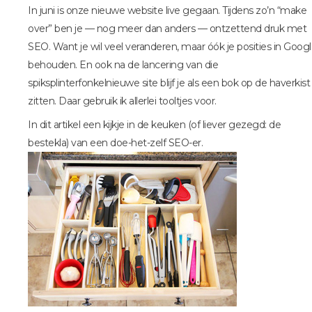
In juni is onze nieuwe website live gegaan. Tijdens zo’n “make
over” ben je — nog meer dan anders — ontzettend druk met
SEO. Want je wil veel veranderen, maar óók je posities in Goog
behouden. En ook na de lancering van die
spiksplinterfonkelnieuwe site blijf je als een bok op de haverkist
zitten. Daar gebruik ik allerlei tooltjes voor.
In dit artikel een kijkje in de keuken (of liever gezegd: de
bestekla) van een doe-het-zelf SEO-er.