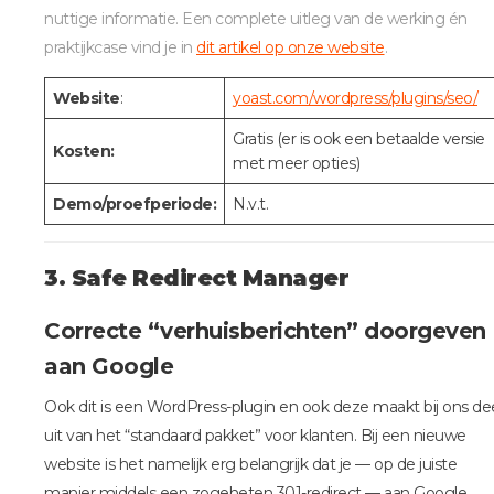
nuttige informatie. Een complete uitleg van de werking én
praktijkcase vind je in
dit artikel op onze website
.
Website
:
yoast.com/wordpress/plugins/seo/
Gratis (er is ook een betaalde versie
Kosten:
met meer opties)
Demo/proefperiode:
N.v.t.
3. Safe Redirect Manager
Correcte “verhuisberichten” doorgeven
aan Google
Ook dit is een WordPress-plugin en ook deze maakt bij ons de
uit van het “standaard pakket” voor klanten. Bij een nieuwe
website is het namelijk erg belangrijk dat je — op de juiste
manier middels een zogeheten 301-redirect — aan Google