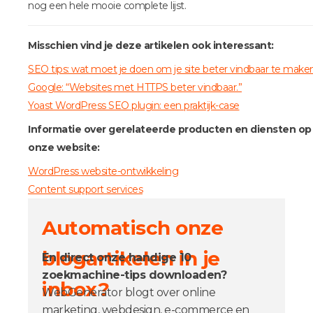
nog een hele mooie complete lijst.
Misschien vind je deze artikelen ook interessant:
SEO tips: wat moet je doen om je site beter vindbaar te make
Google: “Websites met HTTPS beter vindbaar.”
Yoast WordPress SEO plugin: een praktijk-case
Informatie over gerelateerde producten en diensten op
onze website:
WordPress website-ontwikkeling
Content support services
Automatisch onze
blogartikelen in je
En direct onze handige 10
zoekmachine-tips downloaden?
inbox?
WebGenerator blogt over online
marketing, webdesign, e-commerce en