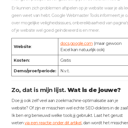
Er kunnen zich problemen afspelen op je website waar je als le
geen weet van hebt. Google Webmaster Tools informeert je o.
over mogelijke veiligheidsissues, onbereikbaarheid van pagina’s
of je website wel goed geïndexeerd is en meer.
docs.google.com
(maar gewoon
Website
:
Excel kan natuurlijk ook)
Kosten:
Gratis
Demo/proefperiode:
N.v.t.
Zo, dat is mijn lijst.
Wat is de jouwe?
Doe jij ook zelf veel aan zoekmachine-optimalisatie aan je
website? Of zijn er misschien wel echte SEO-dokters in de zaal
Ik ben erg benieuwd welke tools jij gebruikt. Laat het gerust
weten
via een reactie onder dit artikel
, dan wordt het misschie