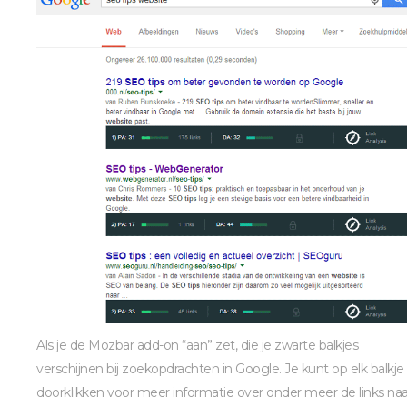
Als je de Mozbar add-on “aan” zet, die je zwarte balkjes
verschijnen bij zoekopdrachten in Google. Je kunt op elk balkje
doorklikken voor meer informatie over onder meer de links naa