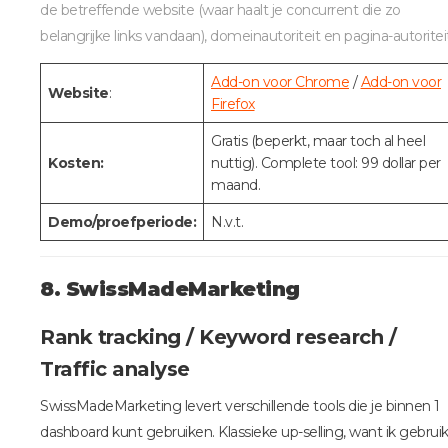
de betreffende website (waar haalt je concurrent die zo
belangrijke links vandaan), domeinautoriteit en pagina-autoriteit
Add-on voor Chrome
/
Add-on voor
Website
:
Firefox
Gratis (beperkt, maar toch al heel
Kosten:
nuttig). Complete tool: 99 dollar per
maand.
Demo/proefperiode:
N.v.t.
8. SwissMadeMarketing
Rank tracking / Keyword research /
Traffic analyse
SwissMadeMarketing levert verschillende tools die je binnen 1
dashboard kunt gebruiken. Klassieke up-selling, want ik gebrui