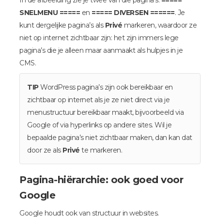
In de afbeelding zie je twee van die pagina’s:
=====
SNELMENU =====
en
===== DIVERSEN ======
. Je
kunt dergelijke pagina’s als
Privé
markeren, waardoor ze
niet op internet zichtbaar zijn: het zijn immers lege
pagina’s die je alleen maar aanmaakt als hulpjes in je
CMS.
TIP
WordPress pagina’s zijn ook bereikbaar en
zichtbaar op internet als je ze niet direct via je
menustructuur bereikbaar maakt, bijvoorbeeld via
Google of via hyperlinks op andere sites. Wil je
bepaalde pagina’s niet zichtbaar maken, dan kan dat
door ze als
Privé
te markeren.
Pagina-hiërarchie: ook goed voor
Google
Google houdt ook van structuur in websites.