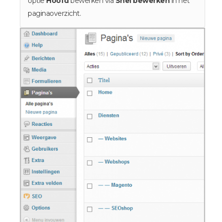
optie
Hoofd
bewerken via
Snel bewerken
in het
paginaoverzicht.