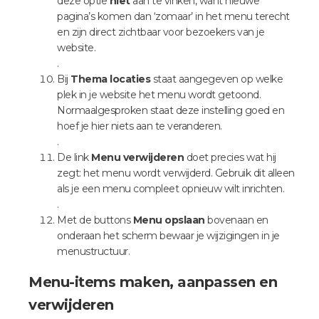
deze optie
niet
aan te vinken, want nieuwe
pagina’s komen dan ‘zomaar’ in het menu terecht
en zijn direct zichtbaar voor bezoekers van je
website.
.
Bij
Thema locaties
staat aangegeven op welke
plek in je website het menu wordt getoond.
Normaalgesproken staat deze instelling goed en
hoef je hier niets aan te veranderen.
.
De link
Menu verwijderen
doet precies wat hij
zegt: het menu wordt verwijderd. Gebruik dit alleen
als je een menu compleet opnieuw wilt inrichten.
.
Met de buttons
Menu opslaan
bovenaan en
onderaan het scherm bewaar je wijzigingen in je
menustructuur.
Menu-items maken, aanpassen en
verwijderen