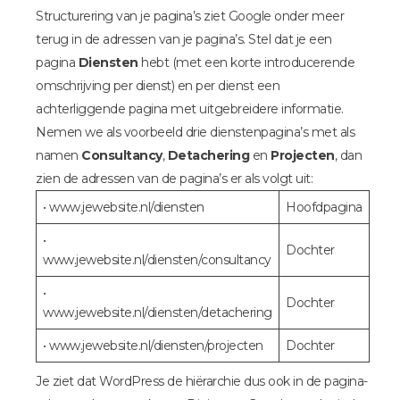
Structurering van je pagina’s ziet Google onder meer
terug in de adressen van je pagina’s. Stel dat je een
pagina
Diensten
hebt (met een korte introducerende
omschrijving per dienst) en per dienst een
achterliggende pagina met uitgebreidere informatie.
Nemen we als voorbeeld drie dienstenpagina’s met als
namen
Consultancy
,
Detachering
en
Projecten
, dan
zien de adressen van de pagina’s er als volgt uit:
• www.jewebsite.nl/diensten
Hoofdpagina
•
Dochter
www.jewebsite.nl/diensten/consultancy
•
Dochter
www.jewebsite.nl/diensten/detachering
• www.jewebsite.nl/diensten/projecten
Dochter
Je ziet dat WordPress de hiërarchie dus ook in de pagina-