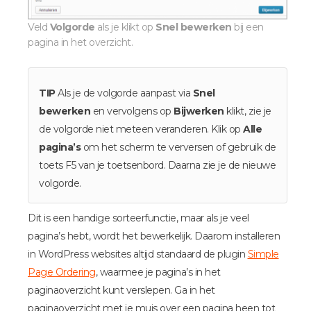
Veld
Volgorde
als je klikt op
Snel bewerken
bij een
pagina in het overzicht.
TIP
Als je de volgorde aanpast via
Snel
bewerken
en vervolgens op
Bijwerken
klikt, zie je
de volgorde niet meteen veranderen. Klik op
Alle
pagina’s
om het scherm te verversen of gebruik de
toets F5 van je toetsenbord. Daarna zie je de nieuwe
volgorde.
Dit is een handige sorteerfunctie, maar als je veel
pagina’s hebt, wordt het bewerkelijk. Daarom installeren
in WordPress websites altijd standaard de plugin
Simple
Page Ordering
, waarmee je pagina’s in het
paginaoverzicht kunt verslepen. Ga in het
paginaoverzicht met je muis over een pagina heen tot