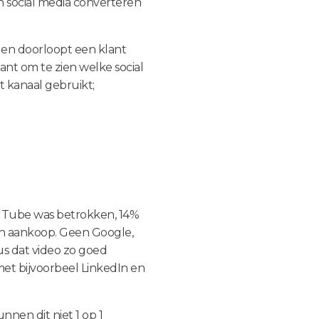
n social media converteren
len doorloopt een klant
ant om te zien welke social
t kanaal gebruikt;
YouTube was betrokken, 14%
 aankoop. Geen Google,
us dat video zo goed
met bijvoorbeel LinkedIn en
nnen dit niet 1 op 1