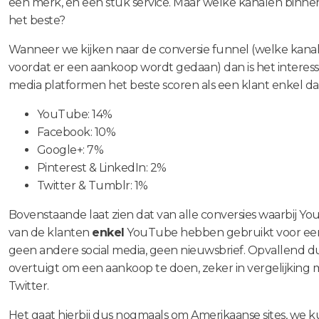
een merk, en een stuk service. Maar welke kanalen binne
het beste?
Wanneer we kijken naar de conversie funnel (welke kana
voordat er een aankoop wordt gedaan) dan is het interess
media platformen het beste scoren als een klant enkel da
YouTube: 14%
Facebook: 10%
Google+: 7%
Pinterest & LinkedIn: 2%
Twitter & Tumblr: 1%
Bovenstaande laat zien dat van alle conversies waarbij 
van de klanten
enkel
YouTube hebben gebruikt voor een
geen andere social media, geen nieuwsbrief. Opvallend d
overtuigt om een aankoop te doen, zeker in vergelijking 
Twitter.
Het gaat hierbij dus nogmaals om Amerikaanse sites, we ku