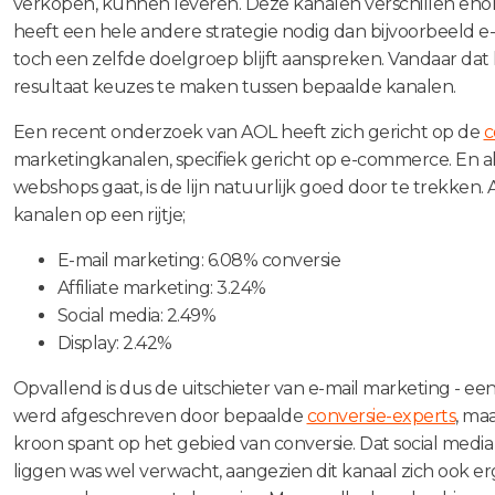
verkopen, kunnen leveren. Deze kanalen verschillen enor
heeft een hele andere strategie nodig dan bijvoorbeeld e-m
toch een zelfde doelgroep blijft aanspreken. Vandaar dat 
resultaat keuzes te maken tussen bepaalde kanalen.
Een recent onderzoek van AOL heeft zich gericht op de
c
marketingkanalen, specifiek gericht op e-commerce. En a
webshops gaat, is de lijn natuurlijk goed door te trekken.
kanalen op een rijtje;
E-mail marketing: 6.08% conversie
Affiliate marketing: 3.24%
Social media: 2.49%
Display: 2.42%
Opvallend is dus de uitschieter van e-mail marketing - een
werd afgeschreven door bepaalde
conversie-experts
, maa
kroon spant op het gebied van conversie. Dat social medi
liggen was wel verwacht, aangezien dit kanaal zich ook e