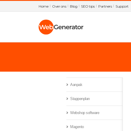
Home
Over ons
Blog
SEO tips
Partners
Support
Aanpak
Stappenplan
Webshop software
Magento
Subm