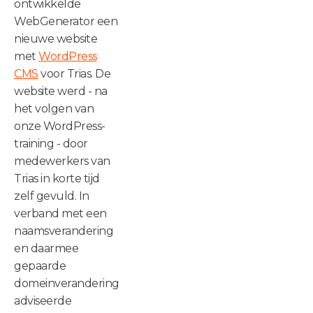
ontwikkelde
WebGenerator een
nieuwe website
met
WordPress
CMS
voor Trias. De
website werd - na
het volgen van
onze WordPress-
training - door
medewerkers van
Trias in korte tijd
zelf gevuld. In
verband met een
naamsverandering
en daarmee
gepaarde
domeinverandering
adviseerde