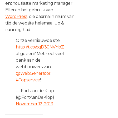
enthousiaste marketing manager
Ellen in het gebruik van
WordPress
, die daarna in mum van
tijd de website helemaal up &
running had.
Onze vernieuwde site
http://t.co/cqD30NVhbZ
al gezien? Met heel veel
dank aan de
webbouwers van
@WebGenerator
.
#Topservice
!
— Fort aan de Klop
(@FortAanDeKlop)
November 12, 2013