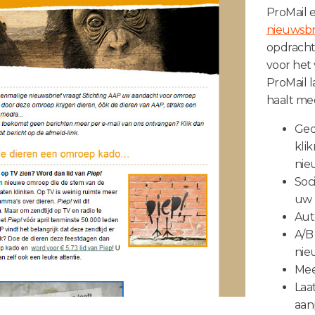
ProMail e
nieuwsbr
opdracht
voor het 
ProMail l
haalt me
Ged
kli
nie
Soci
uw 
Aut
A/B 
nie
Mee
Laat
aan