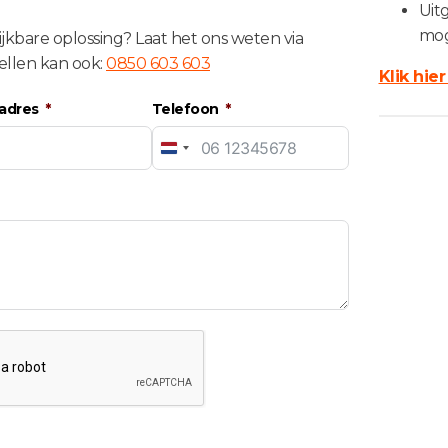
Uit
mog
ijkbare oplossing? Laat het ons weten via
ellen kan ook:
0850 603 603
Klik hie
ladres
Telefoon
Netherlands
+31