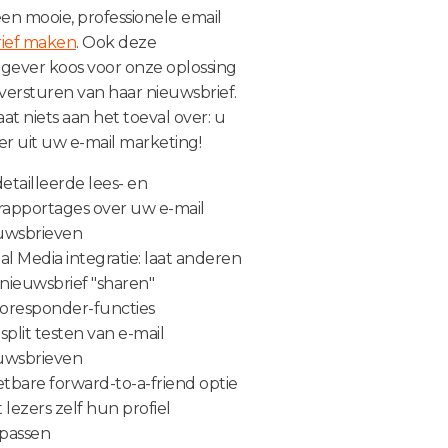
en mooie, professionele email
ief maken
. Ook deze
gever koos voor onze oplossing
versturen van haar nieuwsbrief.
aat niets aan het toeval over: u
er uit uw e-mail marketing!
etailleerde lees- en
krapportages over uw e-mail
uwsbrieven
al Media integratie: laat anderen
nieuwsbrief "sharen"
oresponder-functies
split testen van e-mail
uwsbrieven
tbare forward-to-a-friend optie
 lezers zelf hun profiel
passen