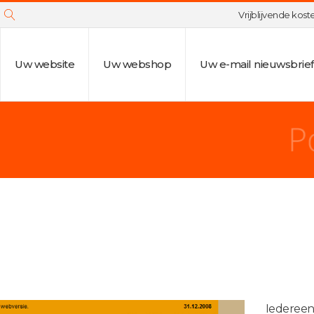
Vrijblijvende kos
Uw website
Uw webshop
Uw e-mail nieuwsbrief
Iederee