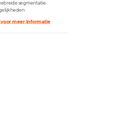
gebreide segmentatie-
elijkheden
r voor meer informatie